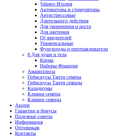
Valagro Италия
Активаторы и стимуляторы
Антистрессовые
Длительного действия
Для укоренения и роста
Для цветения
От вредителей
Универсальные
Фунгициды и протравливатели
8 Для души и тела
Крема
Наборы Франция
Амариллисы
Гибискусы Таити семена
Гибискусы Таити сеянцы
Каладиумы
Кливии семена
Кливии сеянцы
Акции
Гарантии и бонусы
Полезные советы
Информация
Оптовикам
Контакты