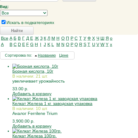
Вид:
Искать в подкатегориях
Все
А
Б
В
Г
Д
Е
Ж
З
К
Л
М
Н
О
П
Р
С
Т
У
Ф
Х
Ч
Ш
Я
о
A
B
C
D
E
F
G
H
I
J
K
L
M
N
O
P
Q
R
S
T
U
V
W
Y
x
Сортировка по
:
Названию
Цене
Борная кислота, 10г
В наличии: 21 шт.
увеличивает урожайность
33.00 р.
Добавить в корзину
Келкат Железа 1 кг. заводская упаковка
В наличии: 10 шт.
Аналог Ferrilene Trium
3,900.00 р.
Добавить в корзину
Келкат Железа 100гр.