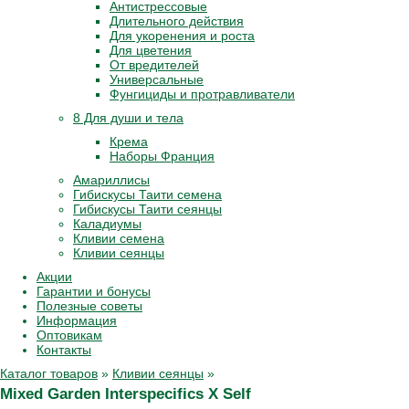
Антистрессовые
Длительного действия
Для укоренения и роста
Для цветения
От вредителей
Универсальные
Фунгициды и протравливатели
8 Для души и тела
Крема
Наборы Франция
Амариллисы
Гибискусы Таити семена
Гибискусы Таити сеянцы
Каладиумы
Кливии семена
Кливии сеянцы
Акции
Гарантии и бонусы
Полезные советы
Информация
Оптовикам
Контакты
Каталог товаров
»
Кливии сеянцы
»
Mixed Garden Interspecifics X Self