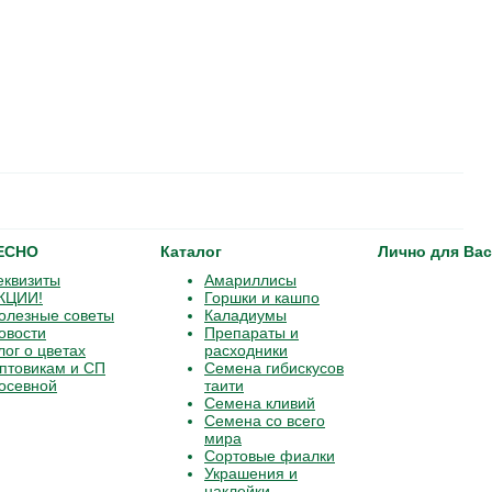
ЕСНО
Каталог
Лично для Вас
еквизиты
Амариллисы
КЦИИ!
Горшки и кашпо
олезные советы
Каладиумы
овости
Препараты и
лог о цветах
расходники
птовикам и СП
Семена гибискусов
осевной
таити
Семена кливий
Семена со всего
мира
Сортовые фиалки
Украшения и
наклейки